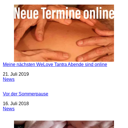
Meine nächsten WeLove Tantra Abende sind online
Datum
21. Juli 2019
In Bezug auf
News
Vor der Sommerpause
Datum
16. Juli 2018
In Bezug auf
News