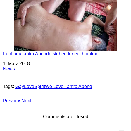
Fünf neu tantra Abende stehen für euch online
Datum
1. März 2018
In Bezug auf
News
Tags:
GayLoveSpirit
We Love Tantra Abend
Previous
Next
Comments are closed