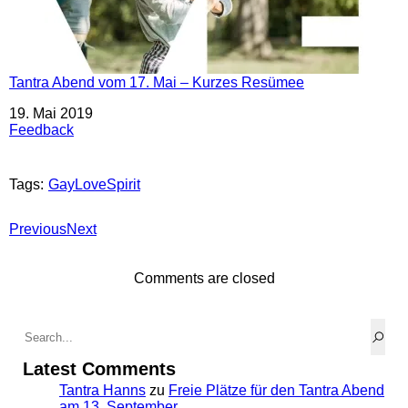
Tantra Abend vom 17. Mai – Kurzes Resümee
Datum
19. Mai 2019
In Bezug auf
Feedback
Tags:
GayLoveSpirit
Previous
Next
Comments are closed
Latest Comments
Tantra Hanns
zu
Freie Plätze für den Tantra Abend
am 13. September