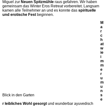
Miguel zur
Neuen Spitzmühle
raus gefahren. Wir haben
gemeinsam das Winter Eros Retreat vorbereitet. Langsam
kamen alle Teilnehmer an und es konnte das
spirituelle
und erotische Fest
beginnen.
M
a
r
c
h
at
w
ie
i
m
m
e
r
u
m
u
n
Blick in den Garten
s
e
r leibliches Wohl gesorgt
und wunderbar ayuvedisch