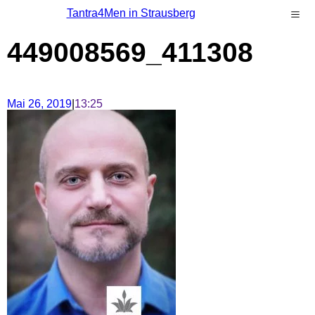
Tantra4Men in Strausberg
449008569_411308
Mai 26, 2019
|
13:25