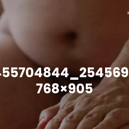
455704844_254569
768×905