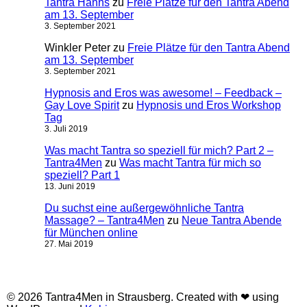
Tantra Hanns
zu
Freie Plätze für den Tantra Abend
am 13. September
3. September 2021
Winkler Peter
zu
Freie Plätze für den Tantra Abend
am 13. September
3. September 2021
Hypnosis and Eros was awesome! – Feedback –
Gay Love Spirit
zu
Hypnosis und Eros Workshop
Tag
3. Juli 2019
Was macht Tantra so speziell für mich? Part 2 –
Tantra4Men
zu
Was macht Tantra für mich so
speziell? Part 1
13. Juni 2019
Du suchst eine außergewöhnliche Tantra
Massage? – Tantra4Men
zu
Neue Tantra Abende
für München online
27. Mai 2019
© 2026 Tantra4Men in Strausberg. Created with ❤ using