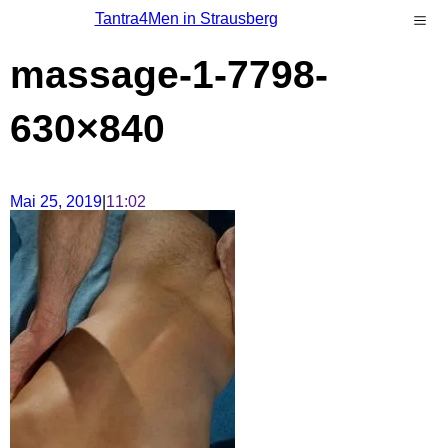
Tantra4Men in Strausberg
massage-1-7798-
630×840
Mai 25, 2019
|
11:02