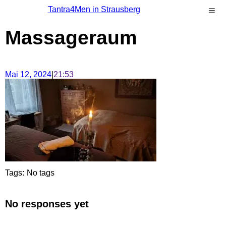
Tantra4Men in Strausberg
Massageraum
Mai 12, 2024
|
21:53
Tags:
No tags
No responses yet