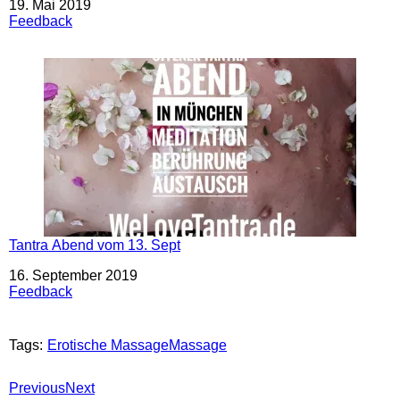
Datum
19. Mai 2019
In Bezug auf
Feedback
Tantra Abend vom 13. Sept
Datum
16. September 2019
In Bezug auf
Feedback
Tags:
Erotische Massage
Massage
Previous
Next