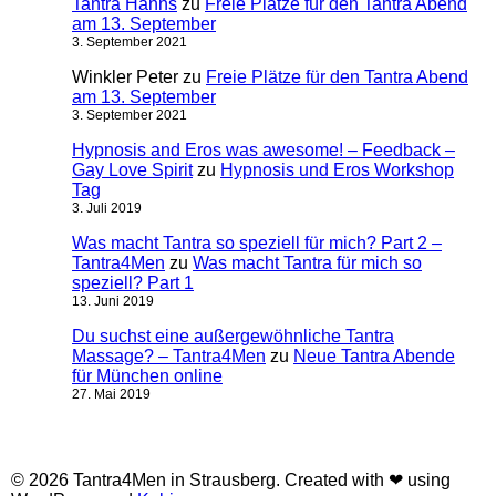
Tantra Hanns
zu
Freie Plätze für den Tantra Abend
am 13. September
3. September 2021
Winkler Peter
zu
Freie Plätze für den Tantra Abend
am 13. September
3. September 2021
Hypnosis and Eros was awesome! – Feedback –
Gay Love Spirit
zu
Hypnosis und Eros Workshop
Tag
3. Juli 2019
Was macht Tantra so speziell für mich? Part 2 –
Tantra4Men
zu
Was macht Tantra für mich so
speziell? Part 1
13. Juni 2019
Du suchst eine außergewöhnliche Tantra
Massage? – Tantra4Men
zu
Neue Tantra Abende
für München online
27. Mai 2019
© 2026 Tantra4Men in Strausberg. Created with ❤ using