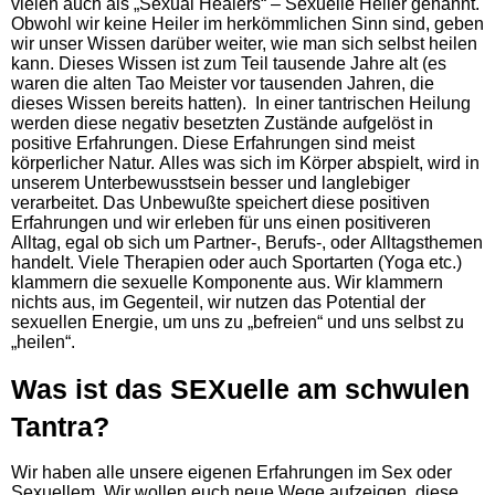
vielen auch als „Sexual Healers“ – Sexuelle Heiler genannt.
Obwohl wir keine Heiler im herkömmlichen Sinn sind, geben
wir unser Wissen darüber weiter, wie man sich selbst heilen
kann. Dieses Wissen ist zum Teil tausende Jahre alt (es
waren die alten Tao Meister vor tausenden Jahren, die
dieses Wissen bereits hatten). In einer tantrischen Heilung
werden diese negativ besetzten Zustände aufgelöst in
positive Erfahrungen. Diese Erfahrungen sind meist
körperlicher Natur. Alles was sich im Körper abspielt, wird in
unserem Unterbewusstsein besser und langlebiger
verarbeitet. Das Unbewußte speichert diese positiven
Erfahrungen und wir erleben für uns einen positiveren
Alltag, egal ob sich um Partner-, Berufs-, oder Alltagsthemen
handelt. Viele Therapien oder auch Sportarten (Yoga etc.)
klammern die sexuelle Komponente aus. Wir klammern
nichts aus, im Gegenteil, wir nutzen das Potential der
sexuellen Energie, um uns zu „befreien“ und uns selbst zu
„heilen“.
Was ist das
SEX
uelle am schwulen
Tantra?
Wir haben alle unsere eigenen Erfahrungen im Sex oder
Sexuellem. Wir wollen euch neue Wege aufzeigen, diese